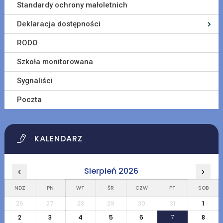
Standardy ochrony małoletnich
Deklaracja dostępności
RODO
Szkoła monitorowana
Sygnaliści
Poczta
KALENDARZ
Sierpień 2026
‹
›
NDZ
PN
WT
ŚR
CZW
PT
SOB
26
27
28
29
30
31
1
2
3
4
5
6
7
8