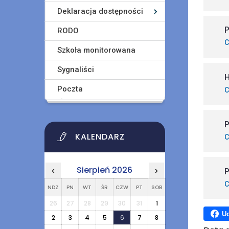
Deklaracja dostępności
P
RODO
C
Szkoła monitorowana
Sygnaliści
H
Poczta
C
P
KALENDARZ
C
Sierpień 2026
‹
›
P
C
NDZ
PN
WT
ŚR
CZW
PT
SOB
26
27
28
29
30
31
1
Ud
2
3
4
5
6
7
8