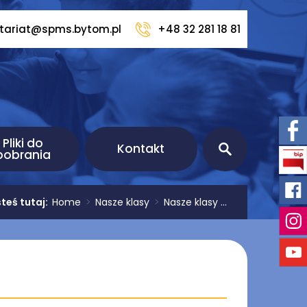
etariat@spms.bytom.pl
+48 32 281 18 81
Pliki do
Kontakt
pobrania
teś tutaj:
Home
>
Nasze klasy
>
Nasze klasy ...