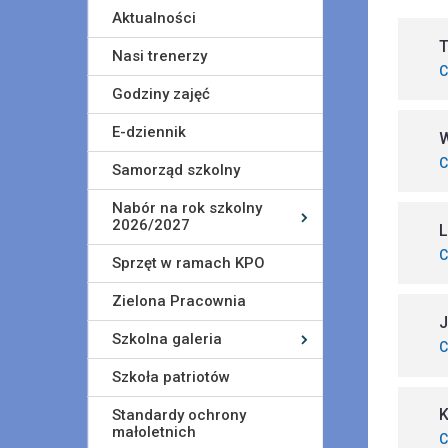
Aktualności
T
Nasi trenerzy
C
Godziny zajęć
E-dziennik
W
C
Samorząd szkolny
Nabór na rok szkolny
2026/2027
L
C
Sprzęt w ramach KPO
Zielona Pracownia
Szkolna galeria
C
Szkoła patriotów
Standardy ochrony
małoletnich
C