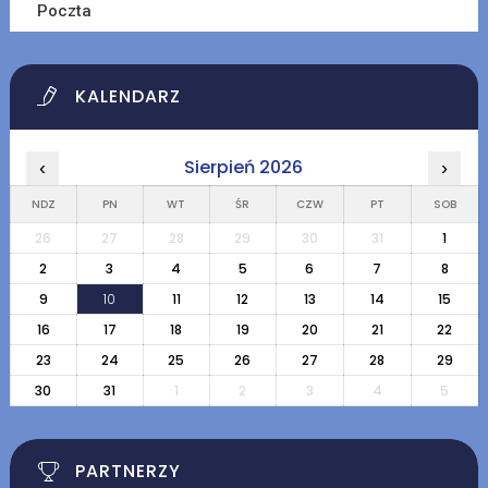
Poczta
KALENDARZ
Sierpień 2026
‹
›
NDZ
PN
WT
ŚR
CZW
PT
SOB
26
27
28
29
30
31
1
2
3
4
5
6
7
8
9
10
11
12
13
14
15
16
17
18
19
20
21
22
23
24
25
26
27
28
29
30
31
1
2
3
4
5
PARTNERZY