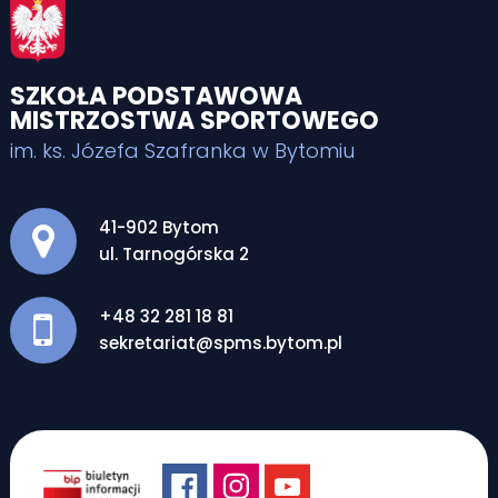
SZKOŁA PODSTAWOWA
MISTRZOSTWA SPORTOWEGO
im. ks. Józefa Szafranka w Bytomiu
Adres pocztowy:
41-902 Bytom
ul. Tarnogórska 2
+48 32 281 18 81
sekretariat@spms.bytom.pl