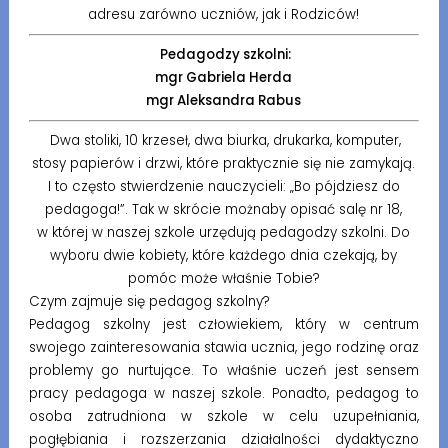
adresu zarówno uczniów, jak i Rodziców!
Pedagodzy szkolni:
mgr Gabriela Herda
mgr Aleksandra Rabus
Dwa stoliki, 10 krzeseł, dwa biurka, drukarka, komputer,
stosy papierów i drzwi, które praktycznie się nie zamykają.
I to często stwierdzenie nauczycieli: „Bo pójdziesz do
pedagoga!”. Tak w skrócie możnaby opisać salę nr 18,
w której w naszej szkole urzędują pedagodzy szkolni. Do
wyboru dwie kobiety, które każdego dnia czekają, by
pomóc może właśnie Tobie?
Czym zajmuje się pedagog szkolny?
Pedagog szkolny jest człowiekiem, który w centrum
swojego zainteresowania stawia ucznia, jego rodzinę oraz
problemy go nurtujące. To właśnie uczeń jest sensem
pracy pedagoga w naszej szkole. Ponadto, pedagog to
osoba zatrudniona w szkole w celu uzupełniania,
pogłębiania i rozszerzania działalności dydaktyczno