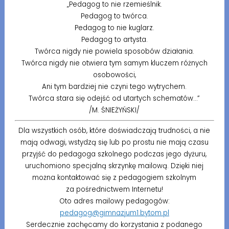
„Pedagog to nie rzemieślnik.
Pedagog to twórca.
Pedagog to nie kuglarz.
Pedagog to artysta.
Twórca nigdy nie powiela sposobów działania.
Twórca nigdy nie otwiera tym samym kluczem różnych
osobowości,
Ani tym bardziej nie czyni tego wytrychem.
Twórca stara się odejść od utartych schematów…”
/M. ŚNIEŻYŃSKI/
Dla wszystkich osób, które doświadczają trudności, a nie
mają odwagi, wstydzą się lub po prostu nie mają czasu
przyjść do pedagoga szkolnego podczas jego dyżuru,
uruchomiono specjalną skrzynkę mailową. Dzięki niej
można kontaktować się z pedagogiem szkolnym
za pośrednictwem Internetu!
Oto adres mailowy pedagogów:
pedagog@gimnazjum1.bytom.pl
Serdecznie zachęcamy do korzystania z podanego