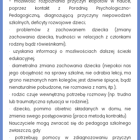
- możliwość rozpoznania przyczyn kłopotów w nauce,
poprzez kontakt z Poradnią Psychologiczno-
Pedagogiczną, diagnozującą przyczyny niepowodzeń
szkolnych, deficyty rozwojowe dzieci;
· problemów z zachowaniem dziecka (zmiany
zachowania dziecka, trudności w relacjach z członkami
rodziny bądź rówieśnikami);
· uzyskania informacji o możliwościach dalszej ścieżki
edukacyjnej;
· diametralna zmiana zachowania dziecka (niepokoi nas
jego obojętność na sprawy szkolne, nie odrabia lekcji, ma
grono nieznanych nam kolegów, jest dziwnie śpiące, bądź
nienaturalnie pobudzone, nie rozmawia z nami, itp.);
· rodzic czuje wewnętrzną potrzebę rozmowy (np. trudna
lub traumatyczna sytuacja w rodzinie);
· dziecko, pomimo obietnic składanych w domu, nie
zmienia swego postępowania (praca metodą kontraktu).
Nauczyciele mogą zwracać się do pedagoga szkolnego
zwłaszcza, gdy:
· potrzebują pomocy w zdiagnozowaniu przyczyn