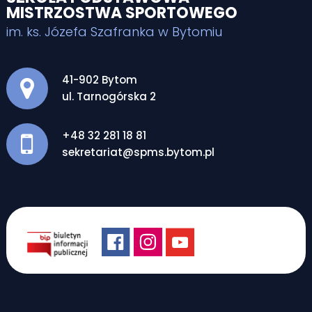
MISTRZOSTWA SPORTOWEGO
im. ks. Józefa Szafranka w Bytomiu
Adres pocztowy:
41-902 Bytom
ul. Tarnogórska 2
+48 32 281 18 81
sekretariat@spms.bytom.pl