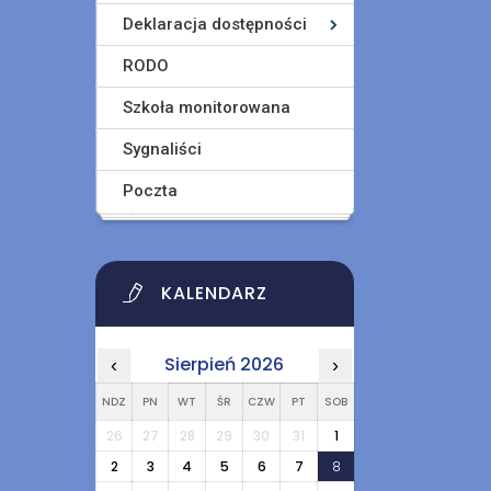
Deklaracja dostępności
RODO
Szkoła monitorowana
Sygnaliści
Poczta
KALENDARZ
Sierpień 2026
‹
›
NDZ
PN
WT
ŚR
CZW
PT
SOB
26
27
28
29
30
31
1
2
3
4
5
6
7
8