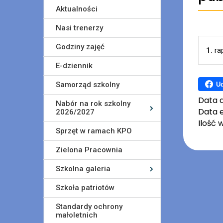
Aktualności
Nasi trenerzy
Godziny zajęć
1.
ra
E-dziennik
Samorząd szkolny
Ud
Data 
Nabór na rok szkolny
Data e
2026/2027
Ilość 
Sprzęt w ramach KPO
Zielona Pracownia
Szkolna galeria
Szkoła patriotów
Standardy ochrony
małoletnich