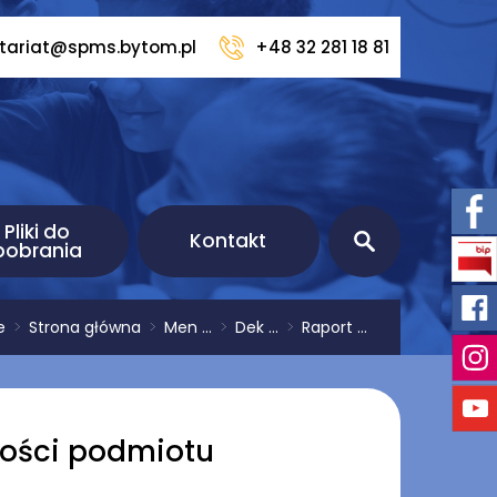
etariat@spms.bytom.pl
+48 32 281 18 81
Pliki do
Kontakt
pobrania
e
>
Strona główna
>
Men ...
>
Dek ...
>
Raport ...
ności podmiotu