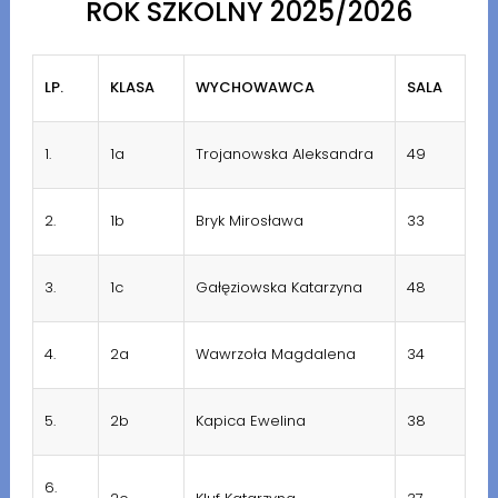
ROK SZKOLNY 2025/2026
LP.
KLASA
WYCHOWAWCA
SALA
1.
1a
Trojanowska Aleksandra
49
2.
1b
Bryk Mirosława
33
3.
1c
Gałęziowska Katarzyna
48
4.
2a
Wawrzoła Magdalena
34
5.
2b
Kapica Ewelina
38
6.