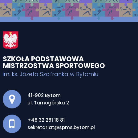
SZKOŁA PODSTAWOWA
MISTRZOSTWA SPORTOWEGO
im. ks. Józefa Szafranka w Bytomiu
Adres pocztowy:
41-902 Bytom
ul. Tarnogórska 2
+48 32 281 18 81
sekretariat@spms.bytom.pl