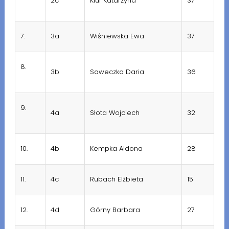
2c
Kluf Katarzyna
37
7.
3a
Wiśniewska Ewa
37
8.
3b
Saweczko Daria
36
9.
4a
Słota Wojciech
32
10.
4b
Kempka Aldona
28
11.
4c
Rubach Elżbieta
15
12.
4d
Górny Barbara
27