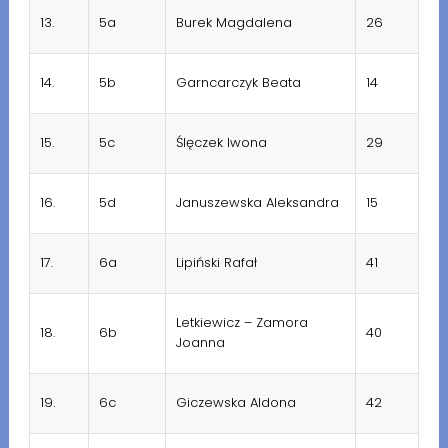
13.
5a
Burek Magdalena
26
14.
5b
Garncarczyk Beata
14
15.
5c
Ślęczek Iwona
29
16.
5d
Januszewska Aleksandra
15
17.
6a
Lipiński Rafał
41
Letkiewicz – Zamora
18.
6b
40
Joanna
19.
6c
Giczewska Aldona
42