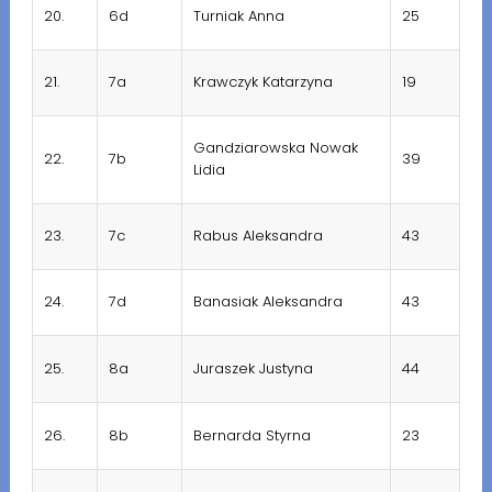
20.
6d
Turniak Anna
25
21.
7a
Krawczyk Katarzyna
19
Gandziarowska Nowak
22.
7b
39
Lidia
23.
7c
Rabus Aleksandra
43
24.
7d
Banasiak Aleksandra
43
25.
8a
Juraszek Justyna
44
26.
8b
Bernarda Styrna
23