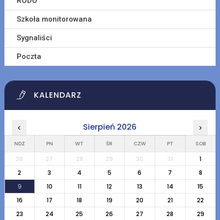
RODO
Szkoła monitorowana
Sygnaliści
Poczta
KALENDARZ
Sierpień 2026
‹
›
NDZ
PN
WT
ŚR
CZW
PT
SOB
26
27
28
29
30
31
1
2
3
4
5
6
7
8
9
10
11
12
13
14
15
16
17
18
19
20
21
22
23
24
25
26
27
28
29