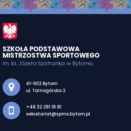
SZKOŁA PODSTAWOWA
MISTRZOSTWA SPORTOWEGO
im. ks. Józefa Szafranka w Bytomiu
Adres pocztowy:
41-902 Bytom
ul. Tarnogórska 2
+48 32 281 18 81
sekretariat@spms.bytom.pl