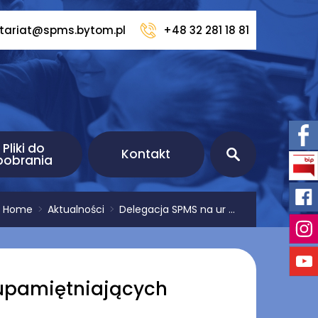
etariat@spms.bytom.pl
+48 32 281 18 81
Pliki do
Kontakt
pobrania
:
Home
>
Aktualności
>
Delegacja SPMS na ur ...
 upamiętniających