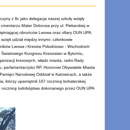
zyny z 8c jako delegacja naszej szkoły wzięły
a cmentarzu Mater Dolorosa przy ul. Piekarskiej w
iętniającej obrońców Lwowa oraz ofiary OUN UPA.
wzięli udział między innymi: członkowie
śników Lwowa i Kresów Południowo - Wschodnich
, Światowego Kongresu Kresowian w Bytomiu,
ganizacji kresowych, władz miasta, radni Rady
iu, parlamentarzyści RP, Honorowi Obywatele Miasta
u Pamięci Narodowej Oddział w Katowicach, a także
, którzy upamiętnili 107 rocznicę bohaterskiej
2 rocznicę ludobójstwa dokonanego przez OUN UPA