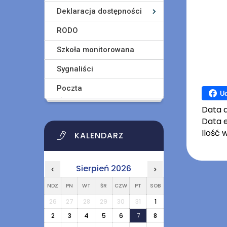
Deklaracja dostępności
RODO
Szkoła monitorowana
Sygnaliści
Poczta
Ud
Data 
Data e
Ilość 
KALENDARZ
Sierpień 2026
‹
›
NDZ
PN
WT
ŚR
CZW
PT
SOB
26
27
28
29
30
31
1
2
3
4
5
6
7
8