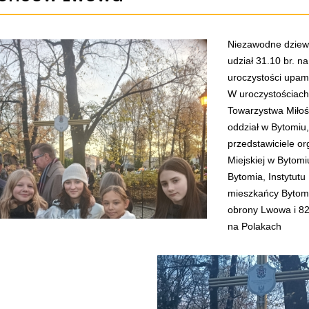
Niezawodne dziewc
udział 31.10 br. n
uroczystości upam
W uroczystościach 
Towarzystwa Miło
oddział w Bytomiu
przedstawiciele or
Miejskiej w Bytom
Bytomia, Instytut
mieszkańcy Bytomia
obrony Lwowa i 8
na Polakach