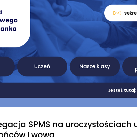
sekr
Uczeń
Nasze klasy
Jesteś tutaj
egacja SPMS na uroczystościach
ońców Lwowa