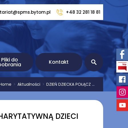
etariat@spms.bytom.pl
+48 32 281 18 81
Pliki do
Kontakt
pobrania
Home
>
Aktualności
>
DZIEŃ DZIECKA POŁĄCZ ...
CHARYTATYWNĄ DZIECI