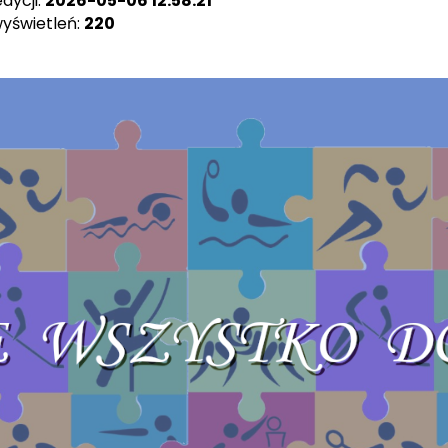
dycji:
2026-05-06 12:58:21
wyświetleń:
220