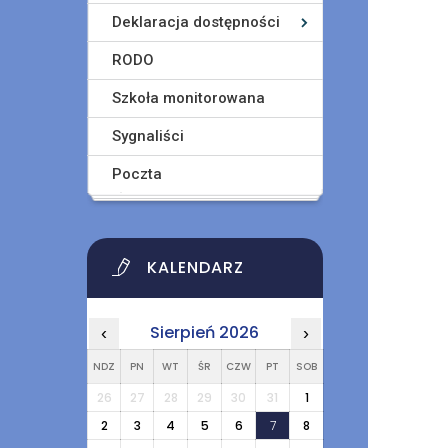
Deklaracja dostępności
RODO
Szkoła monitorowana
Sygnaliści
Poczta
KALENDARZ
Sierpień 2026
‹
›
NDZ
PN
WT
ŚR
CZW
PT
SOB
26
27
28
29
30
31
1
2
3
4
5
6
7
8