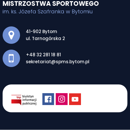
MISTRZOSTWA SPORTOWEGO
im. ks. Józefa Szafranka w Bytomiu
Adres pocztowy:
41-902 Bytom
ul. Tarnogórska 2
+48 32 281 18 81
sekretariat@spms.bytom.pl