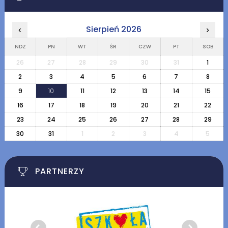
Sierpień 2026
‹
›
NDZ
PN
WT
ŚR
CZW
PT
SOB
26
27
28
29
30
31
1
2
3
4
5
6
7
8
9
10
11
12
13
14
15
16
17
18
19
20
21
22
23
24
25
26
27
28
29
30
31
1
2
3
4
5
PARTNERZY