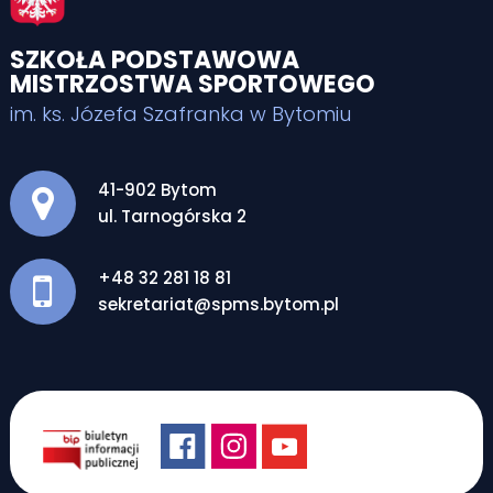
SZKOŁA PODSTAWOWA
MISTRZOSTWA SPORTOWEGO
im. ks. Józefa Szafranka w Bytomiu
Adres pocztowy:
41-902 Bytom
ul. Tarnogórska 2
+48 32 281 18 81
sekretariat@spms.bytom.pl