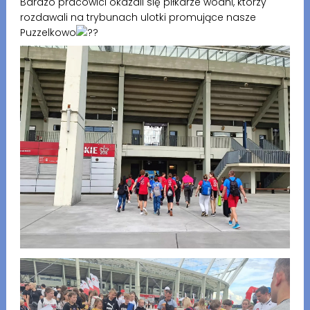
Bardzo pracowici okazali się piłkarze wodni, którzy
rozdawali na trybunach ulotki promujące nasze
Puzzelkowo