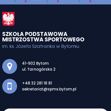
SZKOŁA PODSTAWOWA
MISTRZOSTWA SPORTOWEGO
im. ks. Józefa Szafranka w Bytomiu
Adres pocztowy:
41-902 Bytom
ul. Tarnogórska 2
+48 32 281 18 81
sekretariat@spms.bytom.pl